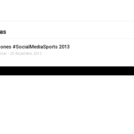
ias
iones #SocialMediaSports 2013
licer
25 diciembre, 2012