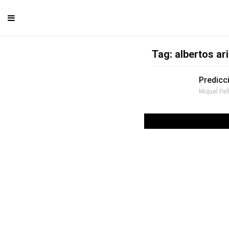
Tag: albertos ar
Predicc
Miquel Pel