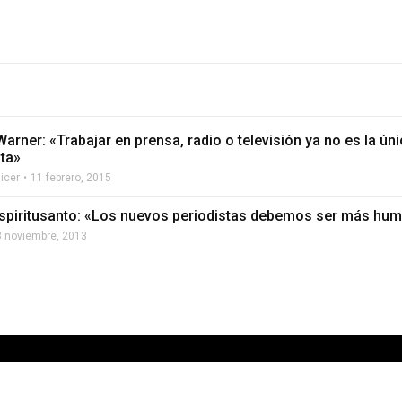
arner: «Trabajar en prensa, radio o televisión ya no es la ú
sta»
licer
11 febrero, 2015
spiritusanto: «Los nuevos periodistas debemos ser más humi
8 noviembre, 2013