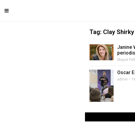
Tag: Clay Shirky
Janine W
periodi
Miquel Pel
Oscar E
admin
1