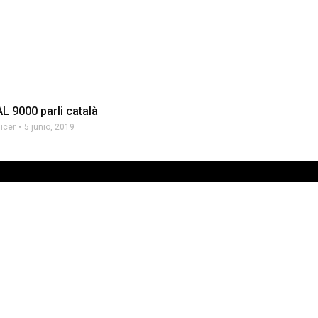
L 9000 parli català
licer
5 junio, 2019