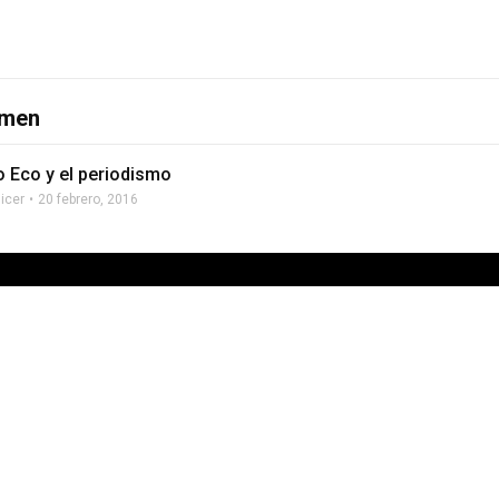
umen
 Eco y el periodismo
licer
20 febrero, 2016