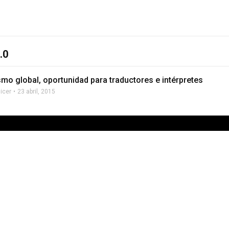
.0
smo global, oportunidad para traductores e intérpretes
licer
23 abril, 2015