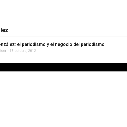
ález
onzález: el periodismo y el negocio del periodismo
licer
18 octubre, 2012