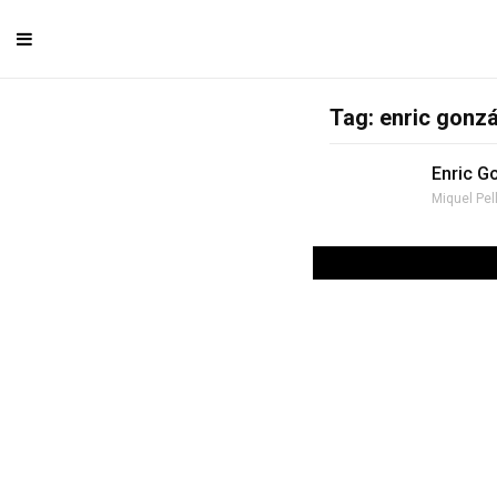
Tag: enric gonz
Enric G
Miquel Pel