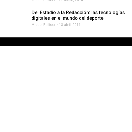
Miquel Pellicer
27 mayo, 2014
Del Estadio a la Redacción: las tecnologías
digitales en el mundo del deporte
Miquel Pellicer
13 abril, 2011