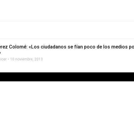
érez Colomé: «Los ciudadanos se fían poco de los medios po
»
licer
10 noviembre, 2013