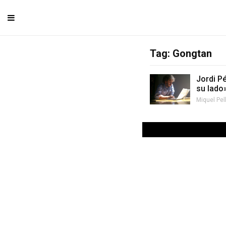
Tag: Gongtan
Jordi P
su lado
Miquel Pel