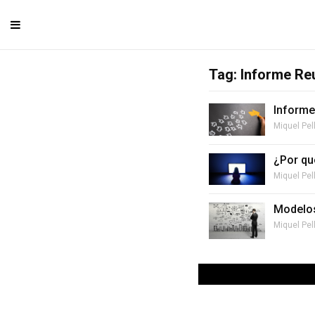
Tag: Informe Re
Informe
Miquel Pel
¿Por qu
Miquel Pel
Modelos
Miquel Pel