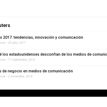
uters
s 2017: tendencias, innovación y comunicación
licer
25 julio, 2017
é los estadounidenses desconfían de los medios de comuni
licer
17 septiembre, 2016
 de negocio en medios de comunicación
licer
2 noviembre, 2015