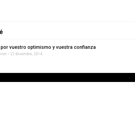
é
 por vuestro optimismo y vuestra confianza
licer
22 diciembre, 2014