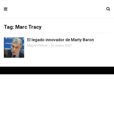
Tag: Marc Tracy
El legado innovador de Marty Baron
Miquel Pellicer
31 enero, 2021