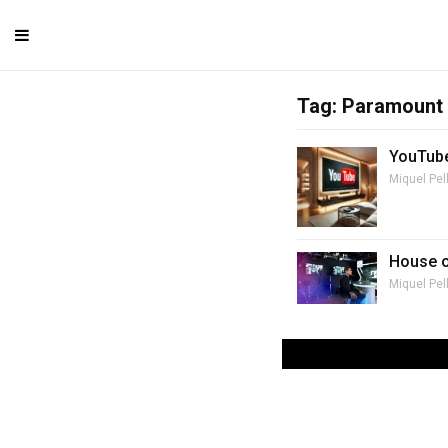
Tag: Paramount
YouTube
Miquel Pel
House o
Miquel Pel