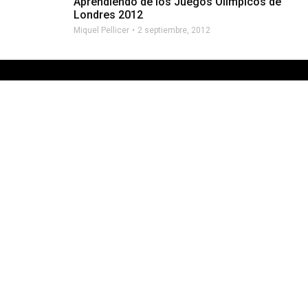
Aprendiendo de los Juegos Olímpicos de
Londres 2012
Miquel Pellicer
2 septiembre, 2012