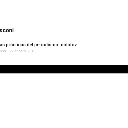
usconi
as prácticas del periodismo molotov
licer
22 agosto, 2015