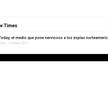
w Times
Today, el medio que pone nerviosos a los espías norteameri
licer
13 enero, 2017