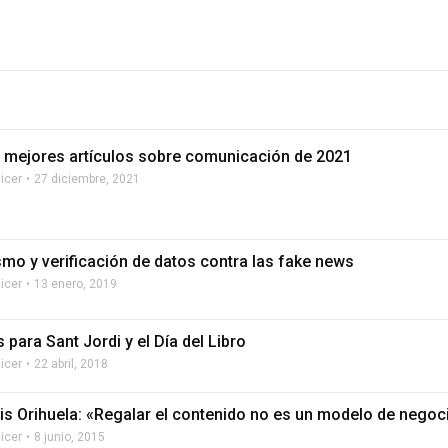
 mejores artículos sobre comunicación de 2021
licer
27 diciembre, 2021
smo y verificación de datos contra las fake news
licer
13 enero, 2019
s para Sant Jordi y el Día del Libro
licer
22 abril, 2018
is Orihuela: «Regalar el contenido no es un modelo de negoc
licer
8 junio, 2015