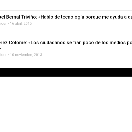
bel Bernal Triviño: «Hablo de tecnología porque me ayuda a d
licer
16 abril, 2015
érez Colomé: «Los ciudadanos se fían poco de los medios po
»
licer
10 noviembre, 2013