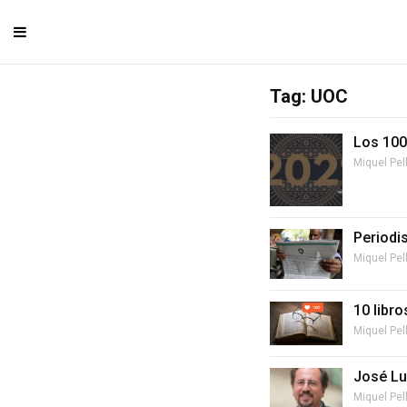
Tag: UOC
Los 100
Miquel Pel
Periodi
Miquel Pel
10 libro
Miquel Pel
José Lu
Miquel Pel