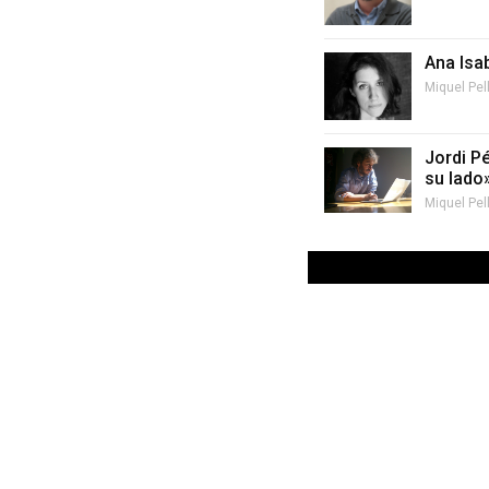
Ana Isa
Miquel Pel
Jordi P
su lado
Miquel Pel