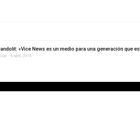
landolit: «Vice News es un medio para una generación que e
licer
8 abril, 2015