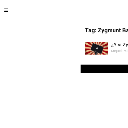
Tag: Zygmunt 
¿Y si Z
Miquel Pel