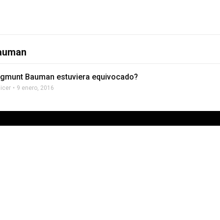
Bauman
ygmunt Bauman estuviera equivocado?
licer
9 enero, 2016