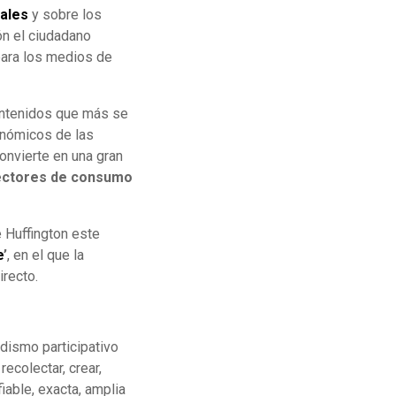
tales
y sobre los
ón el ciudadano
para los medios de
contenidos que más se
onómicos de las
onvierte en una gran
ectores de consumo
e Huffington este
e
’
, en el que la
irecto.
odismo participativo
ecolectar, crear,
fiable, exacta, amplia