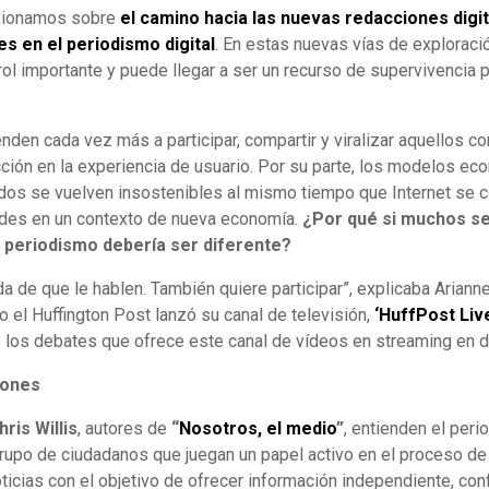
exionamos sobre
el camino hacia las nuevas redacciones digi
s en el periodismo digital
. En estas nuevas vías de exploraci
ol importante y puede llegar a ser un recurso de supervivencia 
den cada vez más a participar, compartir y viralizar aquellos 
ción en la experiencia de usuario. Por su parte, los modelos ec
os se vuelven insostenibles al mismo tiempo que Internet se c
ades en un contexto de nueva economía.
¿Por qué si muchos s
 periodismo debería ser diferente?
a de que le hablen. También quiere participar”, explicaba Ariann
el Huffington Post lanzó su canal de televisión,
‘HuffPost Liv
e los debates que ofrece este canal de vídeos en streaming en d
iones
hris Willis
, autores de
“
Nosotros, el medio
”
, entienden el peri
rupo de ciudadanos que juegan un papel activo en el proceso de r
noticias con el objetivo de ofrecer información independiente, con