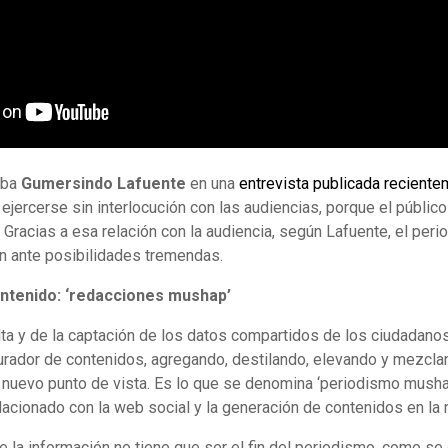
aba
Gumersindo Lafuente
en una
entrevista publicada recient
jercerse sin interlocución con las audiencias, porque el público 
. Gracias a esa relación con la audiencia, según Lafuente, el per
án ante posibilidades tremendas.
ontenido: ‘redacciones mushap’
a y de la captación de los datos compartidos de los ciudadanos,
urador de contenidos, agregando, destilando, elevando y mezcl
 nuevo punto de vista. Es lo que se denomina ‘periodismo musha
elacionado con la web social y la generación de contenidos en la 
de la información no tiene que ser el fin del periodismo, como s