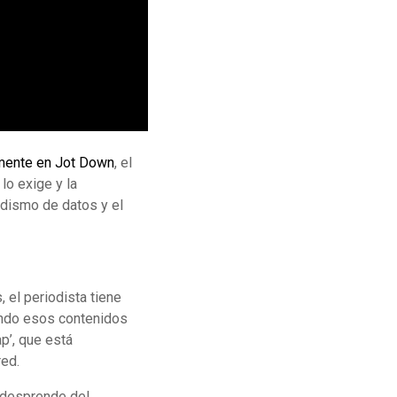
emente en Jot Down
, el
lo exige y la
iodismo de datos y el
 el periodista tiene
ando esos contenidos
p’, que está
red.
e desprende del