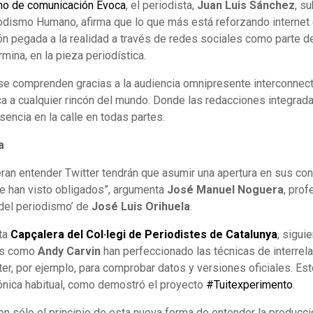
no de comunicación Evoca
, el periodista,
Juan Luis Sánchez
, s
odismo Humano, afirma que lo que más está reforzando internet 
ión pegada a la realidad a través de redes sociales como parte 
mina, en la pieza periodística.
 se comprenden gracias a la audiencia omnipresente interconnect
ca a cualquier rincón del mundo. Donde las redacciones integrad
sencia en la calle en todas partes.
a
an entender Twitter tendrán que asumir una apertura en sus con
se han visto obligados”, argumenta
José Manuel Noguera
, pro
 del periodismo’ de
José Luis Orihuela
.
ta
Capçalera del Col·legi de Periodistes de Catalunya
, sigu
tas como
Andy Carvin
han perfeccionado las técnicas de interrel
r, por ejemplo, para comprobar datos y versiones oficiales. Est
tónica habitual, como demostró el proyecto
#Tuitexperimento
.
n sólo el principio de esta nueva forma de entender la producci