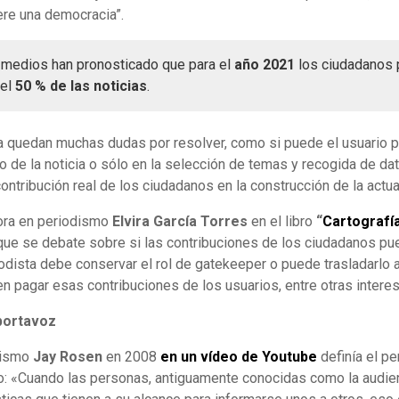
ere una democracia”.
 medios han pronosticado que para el
año 2021
los ciudadanos 
el
50 % de las noticias
.
ía quedan muchas dudas por resolver, como si puede el usuario pa
o de la noticia o sólo en la selección de temas y recogida de dat
contribución real de los ciudadanos en la construcción de la actua
tora en periodismo
Elvira García Torres
en el libro
“
Cartografí
 que se debate sobre si las contribuciones de los ciudadanos p
iodista debe conservar el rol de gatekeeper o puede trasladarlo a
en pagar esas contribuciones de los usuarios, entre otras intere
portavoz
dismo
Jay Rosen
en 2008
en un vídeo de Youtube
definía el p
 «Cuando las personas, antiguamente conocidas como la audienci