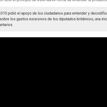
010 pidió el apoyo de los ciudadanos para entender y decodific
sobre los gastos excesivos de los diputados británicos, una inic
ntarios.