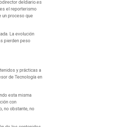
ubdirector deldiario.es
es el reporterismo
de un proceso que
ada. La evolución
as pierden peso
tenidos y prácticas a
fesor de Tecnología en
iendo esta misma
ación con
o, no obstante, no
ón de los contenidos.