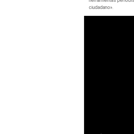
herramientas periodís
ciudadano».