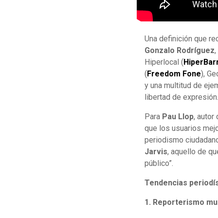
Una definición que re
Gonzalo Rodríguez
Hiperlocal (
HiperBar
(
Freedom Fone
), Ge
y una multitud de eje
libertad de expresión
Para
Pau Llop
, auto
que los usuarios mejo
periodismo ciudadano
Jarvis
, aquello de q
público”.
Tendencias periodí
1. Reporterismo mul