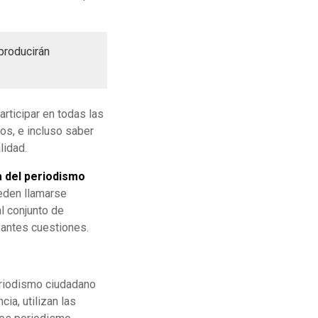
producirán
rticipar en todas las
os, e incluso saber
lidad.
a del periodismo
ueden llamarse
l conjunto de
santes cuestiones.
eriodismo ciudadano
a, utilizan las