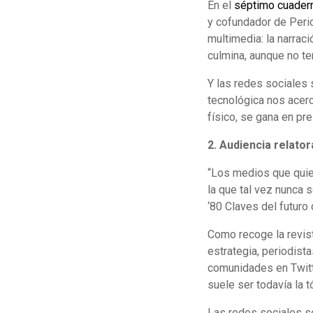
En el
séptimo cuader
y cofundador de Peri
multimedia: la narrac
culmina, aunque no ter
Y las redes sociales
tecnológica nos acer
físico, se gana en pre
2. Audiencia relator
“Los medios que quier
la que tal vez nunca 
‘80 Claves del futuro
Como recoge la revis
estrategia, periodis
comunidades en Twitte
suele ser todavía la 
Las redes sociales so