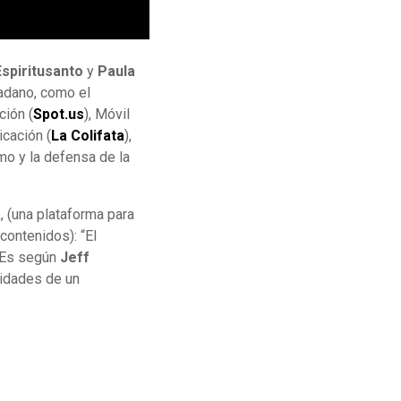
spiritusanto
y
Paula
adano, como el
ción (
Spot.us
), Móvil
icación (
La Colifata
),
mo y la defensa de la
a
, (una plataforma para
contenidos): “El
. Es según
Jeff
sidades de un