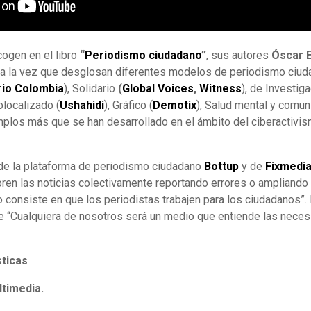
cogen en el libro
“
Periodismo ciudadano
”
, sus autores
Óscar E
, a la vez que desglosan diferentes modelos de periodismo ciud
rio Colombia
), Solidario
(
Global Voices
,
Witness
), de Investiga
olocalizado (
Ushahidi
), Gráfico (
Demotix
), Salud mental y comun
mplos más que se han desarrollado en el ámbito del ciberactivis
.
r de la plataforma de periodismo ciudadano
Bottup
y de
Fixmedi
ren las noticias colectivamente reportando errores o ampliando 
 consiste en que los periodistas trabajen para los ciudadanos”
ue “Cualquiera de nosotros será un medio que entiende las nece
sticas
timedia.