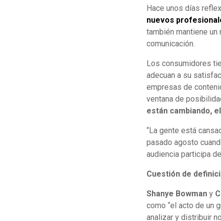
Hace unos días refl
nuevos profesionale
también mantiene un r
comunicación.
Los consumidores tien
adecuan a su satisfac
empresas de contenid
ventana de posibilid
están cambiando, el
“La gente está cansad
pasado agosto cuando 
audiencia participa d
Cuestión de definic
Shanye Bowman
y
C
como “el acto de un g
analizar y distribuir 