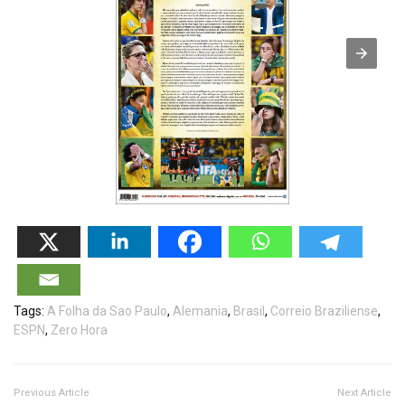
Tags:
A Folha da Sao Paulo
,
Alemania
,
Brasil
,
Correio Braziliense
,
ESPN
,
Zero Hora
Previous Article
Next Article