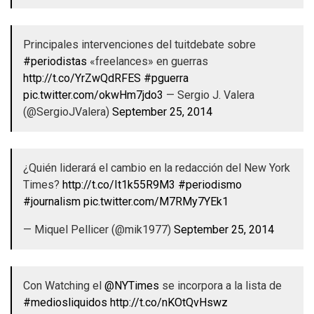
Principales intervenciones del tuitdebate sobre
#periodistas
«freelances» en guerras
http://t.co/YrZwQdRFES
#pguerra
pic.twitter.com/okwHm7jdo3
— Sergio J. Valera
(@SergioJValera)
September 25, 2014
¿Quién liderará el cambio en la redacción del New York
Times?
http://t.co/It1k55R9M3
#periodismo
#journalism
pic.twitter.com/M7RMy7YEk1
— Miquel Pellicer (@mik1977)
September 25, 2014
Con Watching el
@NYTimes
se incorpora a la lista de
#mediosliquidos
http://t.co/nKOtQvHswz