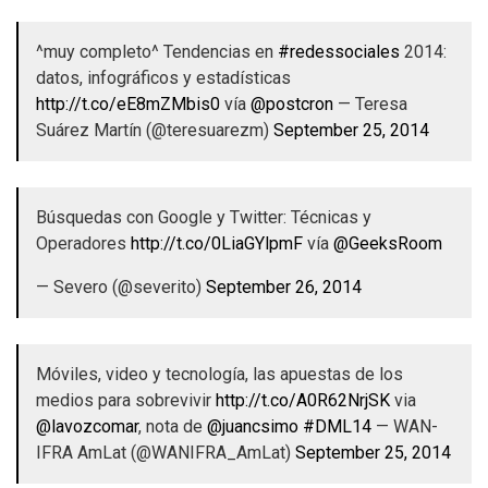
^muy completo^ Tendencias en
#redessociales
2014:
datos, infográficos y estadísticas
http://t.co/eE8mZMbis0
vía
@postcron
— Teresa
Suárez Martín (@teresuarezm)
September 25, 2014
Búsquedas con Google y Twitter: Técnicas y
Operadores
http://t.co/0LiaGYlpmF
vía
@GeeksRoom
— Severo (@severito)
September 26, 2014
Móviles, video y tecnología, las apuestas de los
medios para sobrevivir
http://t.co/A0R62NrjSK
via
@lavozcomar
, nota de
@juancsimo
#DML14
— WAN-
IFRA AmLat (@WANIFRA_AmLat)
September 25, 2014