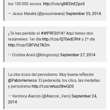
los 100.000 socios.
http://t.co/gMEDnEZpv5
— Jesús Maraña (@jesusmarana)
September 25, 2014
¿Te has perdido el
#WPRF2014
? Aquí tienes dos
resúmenes: 1er día
http://t.co/EjT0edCRHr
y 2º día
http://t.co/CBFVtz7AZm
— Cristina Aced (@blogocorp)
September 27, 2014
La otra crisis del periodismo. Muy buena reflexión
@PabloHerreros
: El pederasta, los clics, las medallas
y periodismo
http://t.co/whuo28wQD3
— Verónica Alarcón (@Alarcon_Vero)
September 24,
2014