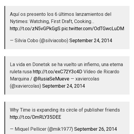
Aquí os presento los 6 últimos lanzamientos del
Nytimes: Watching, First Draft, Cooking…
http://t.co/zN5vGPkGgS
pic.twitter.com/OdTGwcLuDM
— Silvia Cobo (@silviacobo)
September 24, 2014
La vida en Donetsk se ha vuelto un infierno, una eterna
ruleta rusa
http://t.co/exC72Y3c4D
Vídeo de Ricardo
Marquina /
@RusiaSeMueve
— xaviercolas
(@xaviercolas)
September 24, 2014
Why Time is expanding its circle of publisher friends
http://t.co/DmRLY35DEE
— Miquel Pellicer (@mik1977)
September 26, 2014