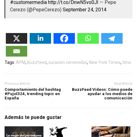
#customermedia
http://t.co/DnwN5vo0JI
— Pepe
Cerezo (@PepeCerezo)
September 24, 2014
Tags:
APM
,
Buzzfeed
,
curación contenidos
,
New York Times
,
time
Previous Article
Next Article
Comportamiento del hashtag
BuzzFeed Videos: Cómo puede
#Pujol324, trending topic en
ayudar a los medios de
España
comunicación
Además te puede gustar