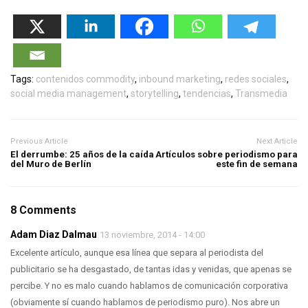
Tags:
contenidos commodity
,
inbound marketing
,
redes sociales
,
social media management
,
storytelling
,
tendencias
,
Transmedia
Previous Article
Next Article
El derrumbe: 25 años de la caída
Artículos sobre periodismo para
del Muro de Berlín
este fin de semana
8 Comments
Adam Diaz Dalmau
13 noviembre, 2014 - 14:00
Excelente artículo, aunque esa línea que separa al periodista del
publicitario se ha desgastado, de tantas idas y venidas, que apenas se
percibe. Y no es malo cuando hablamos de comunicación corporativa
(obviamente sí cuando hablamos de periodismo puro). Nos abre un