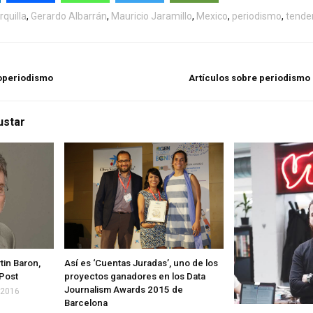
rquilla
,
Gerardo Albarrán
,
Mauricio Jaramillo
,
Mexico
,
periodismo
,
tende
toperiodismo
Artículos sobre periodismo 
ustar
tin Baron,
Así es ‘Cuentas Juradas’, uno de los
 Post
proyectos ganadores en los Data
Journalism Awards 2015 de
 2016
Barcelona