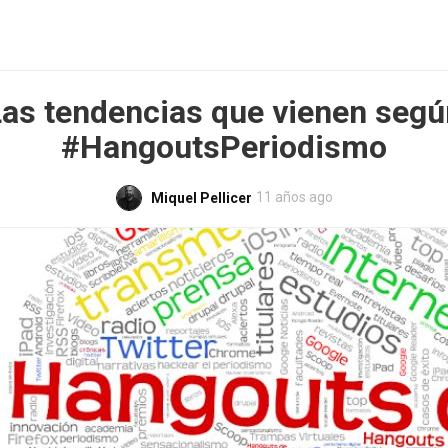
Las tendencias que vienen segú
#HangoutsPeriodismo
11 años ago
Miquel Pellicer