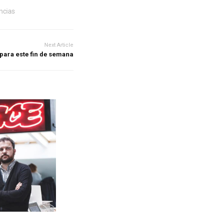
ncias
Next Article
para este fin de semana