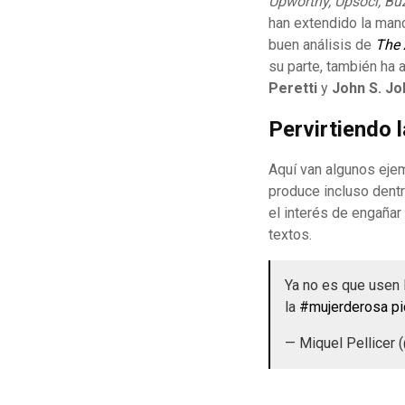
Upworthy, Upsocl, B
han extendido la man
buen análisis de
The 
su parte, también ha 
Peretti
y
John S. Jo
Pervirtiendo l
Aquí van algunos eje
produce incluso dentr
el interés de engañar
textos.
Ya no es que usen 
la
#mujerderosa
p
— Miquel Pellicer