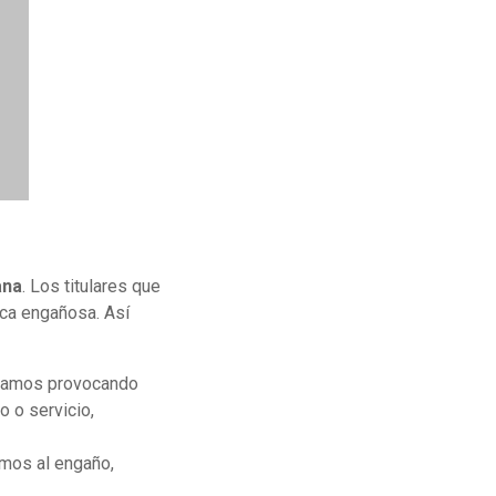
ana
. Los titulares que
tica engañosa. Así
stamos provocando
o o servicio,
mos al engaño,