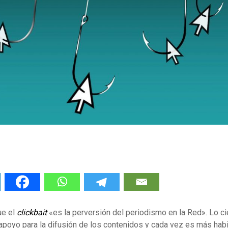
ue el
clickbait
«es la perversión del periodismo en la Red». Lo ci
apoyo para la difusión de los contenidos y cada vez es más habi