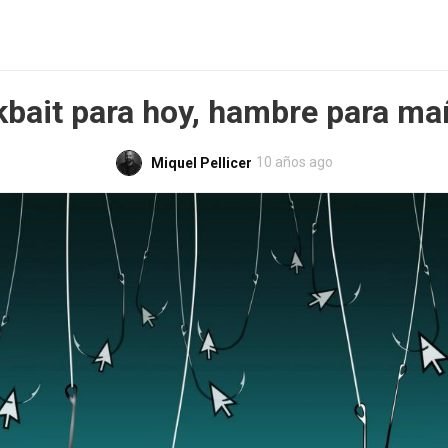
kbait para hoy, hambre para m
10 años ago
Miquel Pellicer