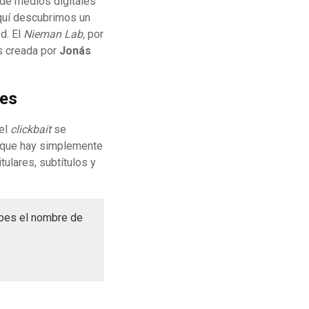
 de medios digitales
Aquí descubrimos un
d. El
Nieman Lab,
por
s creada por
Jonás
les
 el
clickbait
se
s que hay simplemente
tulares, subtítulos y
abes el nombre de