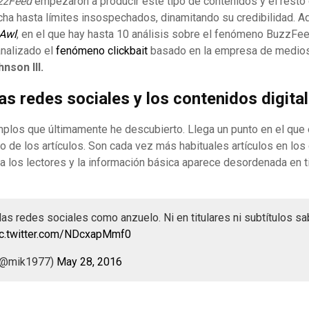
uzzFeed
empezaron a producir este tipo de contenidos y el resto
cha hasta límites insospechados, dinamitando su credibilidad. 
Awl
, en el que hay hasta 10 análisis sobre el fenómeno BuzzFee
analizado el
fenómeno clickbait
basado en la empresa de medio
hnson III.
as redes sociales y los contenidos digita
mplos que últimamente he descubierto. Llega un punto en el que
o de los artículos. Son cada vez más habituales artículos en lo
 a los lectores y la información básica aparece desordenada en ti
las redes sociales como anzuelo. Ni en titulares ni subtítulos s
ic.twitter.com/NDcxapMmf0
 (@mik1977)
May 28, 2016