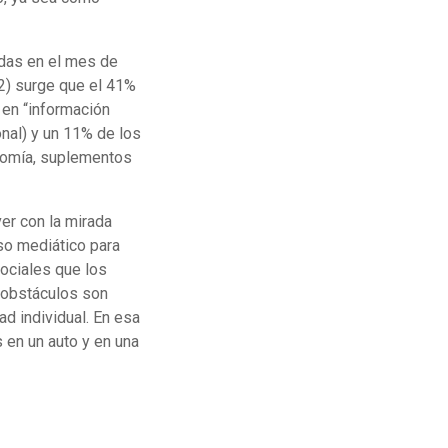
adas en el mes de
12) surge que el 41%
 en “información
onal) y un 11% de los
onomía, suplementos
er con la mirada
rso mediático para
ociales que los
s obstáculos son
d individual. En esa
s en un auto y en una