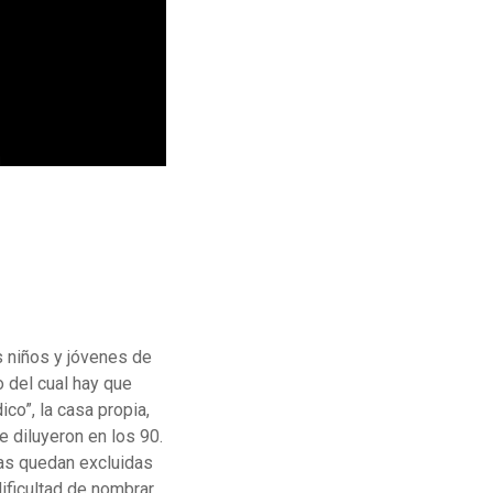
s niños y jóvenes de
o del cual hay que
co”, la casa propia,
e diluyeron en los 90.
ias quedan excluidas
dificultad de nombrar