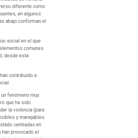
iverso diferente como
cuentes, en algunos
as abajo conforman el
io social en el que
tos elementos comunes
il, desde esta
han contribuido a
cial.
 es un fenómeno muy
ro que ha sido
er la violencia (para
visibles y manejables.
estado centradas en
 han provocado el