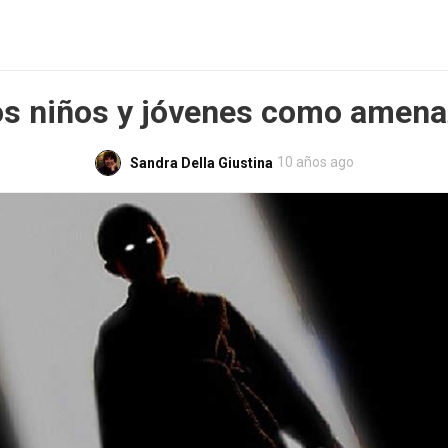
os niños y jóvenes como amena
10 años ago
Sandra Della Giustina