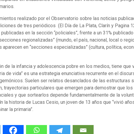
marios.
ientos realizado por el Observatorio sobre las noticias public
ciones de tres periódicos (El Día de La Plata, Clarín y Pagina 
n publicadas en la sección “policiales”, frente a un 31% publicado
secciones regionalizadas” (mundo, el país, nacional, local o regi
os aparecen en “secciones especializadas” (cultura, política, ec
n de la infancia y adolescencia pobre en los medios, tiene que v
ria de vida” es una estrategia enunciativa recurrente en el discu
egemónicos. Suelen ser relatos desanclados de las estructuras s
an, trayectorias particulares que emergen para demostrar que lo
ciales y que sortearlos depende fundamentalmente de la volunta
ín la historia de Lucas Cesio, un joven de 13 años que “vivió año
nar la primaria”.