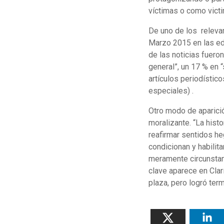
víctimas o como victi
De uno de los relevam
Marzo 2015 en las edi
de las noticias fuero
general”, un 17 % en “
artículos periodístic
especiales) .
Otro modo de aparició
moralizante. “La histo
reafirmar sentidos h
condicionan y habilit
meramente circunstan
clave aparece en Clar
plaza, pero logró termi