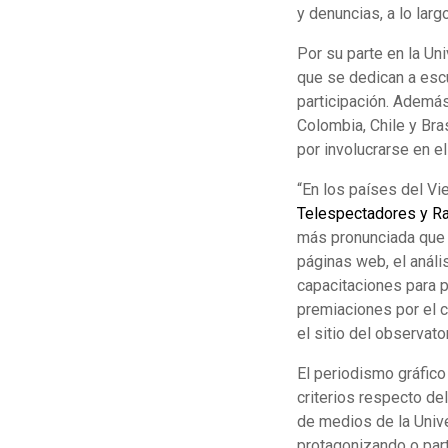
y denuncias, a lo larg
Por su parte en la Un
que se dedican a esc
participación. Además
Colombia, Chile y Br
por involucrarse en el 
“En los países del Vie
Telespectadores y R
más pronunciada que e
páginas web, el anális
capacitaciones para p
premiaciones por el 
el sitio del observato
El periodismo gráfic
criterios respecto de
de medios de la Unive
protagonizando o part