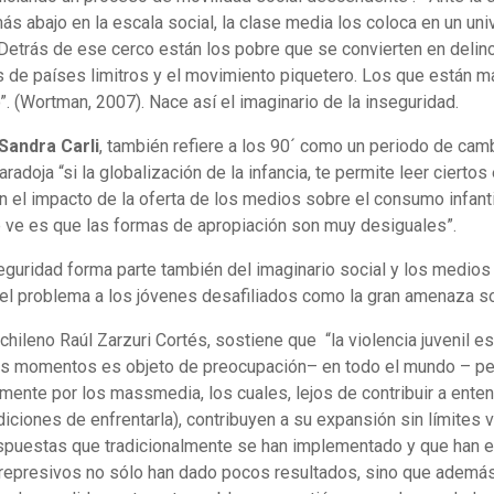
s abajo en la escala social, la clase media los coloca en un un
. Detrás de ese cerco están los pobre que se convierten en delin
s de países limitros y el movimiento piquetero. Los que están m
”. (Wortman, 2007). Nace así el imaginario de la inseguridad.
Sandra Carli
, también refiere a los 90´ como un periodo de camb
aradoja “si la globalización de la infancia, te permite leer cier
n el impacto de la oferta de los medios sobre el consumo infant
e ve es que las formas de apropiación son muy desiguales”.
guridad forma parte también del imaginario social y los medios 
 del problema a los jóvenes desafiliados como la gran amenaza so
 chileno Raúl Zarzuri Cortés, sostiene que “la violencia juvenil
s momentos es objeto de preocupación– en todo el mundo – pe
mente por los massmedia, los cuales, lejos de contribuir a entend
iciones de enfrentarla), contribuyen a su expansión sin límites 
espuestas que tradicionalmente se han implementado y que han 
epresivos no sólo han dado pocos resultados, sino que además