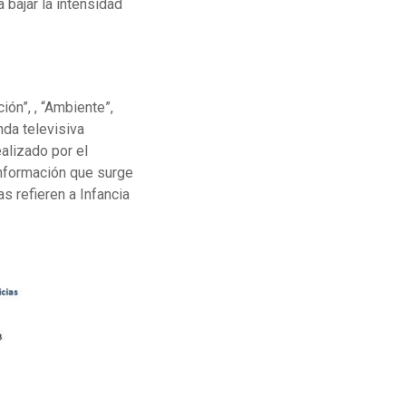
bajar la intensidad
ón”, , “Ambiente”,
nda televisiva
alizado por el
Información que surge
s refieren a Infancia