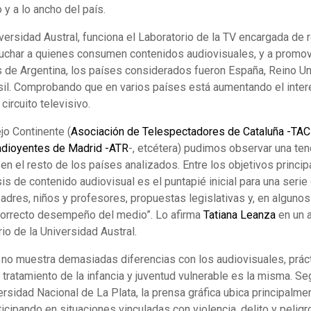
o y a lo ancho del país.
iversidad Austral, funciona el Laboratorio de la TV encargada de 
uchar a quienes consumen contenidos audiovisuales, y a promov
 de Argentina, los países considerados fueron España, Reino Un
asil. Comprobando que en varios países está aumentando el inte
circuito televisivo.
jo Continente (
Asociación de Telespectadores de Cataluña -TAC
adioyentes de Madrid -ATR
-, etcétera) pudimos observar una te
n el resto de los países analizados. Entre los objetivos princip
is de contenido audiovisual es el puntapié inicial para una serie
adres, niños y profesores, propuestas legislativas y, en algunos
correcto desempeño del medio”. Lo afirma
Tatiana Leanza
en un a
rio de la Universidad Austral.
o no muestra demasiadas diferencias con los audiovisuales, prác
l tratamiento de la infancia y juventud vulnerable es la misma. S
rsidad Nacional de La Plata, la prensa gráfica ubica principalme
icipando en situaciones vinculadas con violencia, delito y pelig