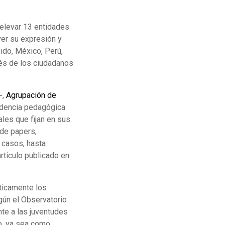
relevar 13 entidades
er su expresión y
ido, México, Perú,
rés de los ciudadanos
-
,
Agrupación de
ndencia pedagógica
ales que fijan en sus
 de papers,
 casos, hasta
rticulo publicado en
ticamente los
egún el Observatorio
nte a las juventudes
ro, ya sea como