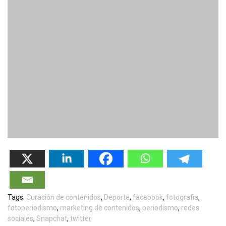
Tags:
Curación de contenidos
,
Deporte
,
facebook
,
fotografia
,
fotoperiodismo
,
marketing de contenidos
,
periodismo
,
redes
sociales
,
Snapchat
,
twitter