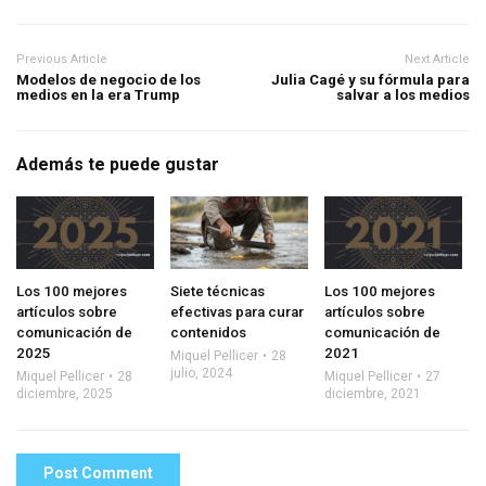
Previous Article
Next Article
Modelos de negocio de los
Julia Cagé y su fórmula para
medios en la era Trump
salvar a los medios
Además te puede gustar
Los 100 mejores
Siete técnicas
Los 100 mejores
artículos sobre
efectivas para curar
artículos sobre
comunicación de
contenidos
comunicación de
2025
2021
Miquel Pellicer
28
julio, 2024
Miquel Pellicer
28
Miquel Pellicer
27
diciembre, 2025
diciembre, 2021
Post Comment