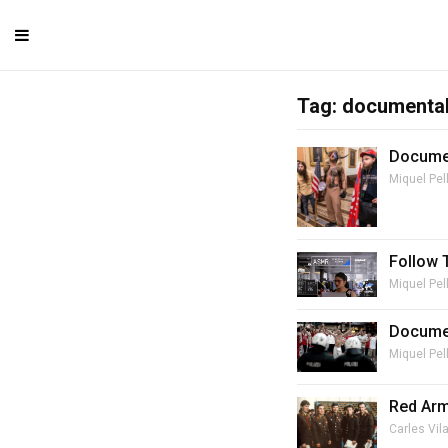
Tag: documenta
Documen
Miquel Pel
Follow T
Miquel Pel
Documen
Miquel Pel
Red Army
Carles Vil