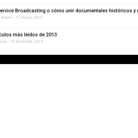
Service Broadcasting o cómo unir documentales históricos y
a Rovira
11 marzo, 2015
ículos más leídos de 2013
licer
29 diciembre, 2013