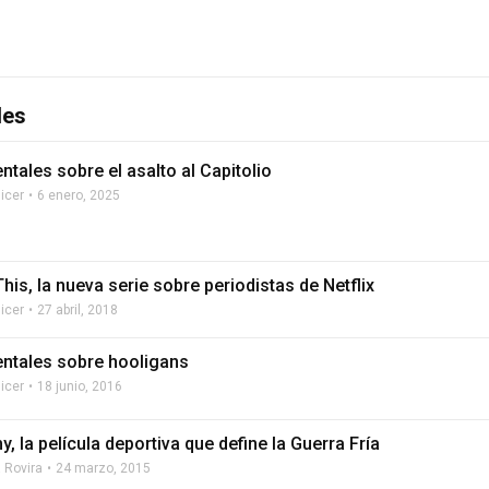
les
tales sobre el asalto al Capitolio
licer
6 enero, 2025
his, la nueva serie sobre periodistas de Netflix
licer
27 abril, 2018
tales sobre hooligans
licer
18 junio, 2016
, la película deportiva que define la Guerra Fría
a Rovira
24 marzo, 2015