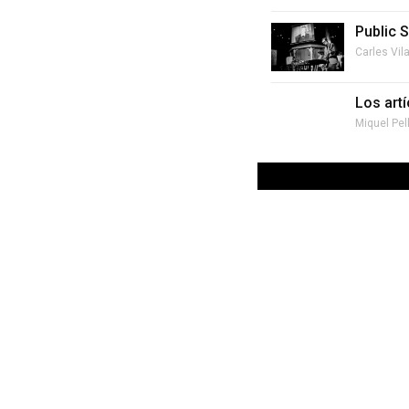
Public 
Carles Vil
Los art
Miquel Pel