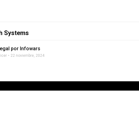
ch Systems
legal por Infowars
licer
22 noviembre, 2024