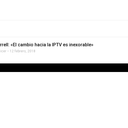
rrell: «El cambio hacia la IPTV es inexorable»
licer
12 febrero, 2018