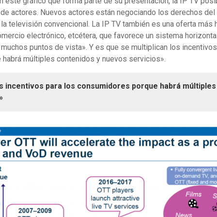
este gráfico que forma parte de su presentación, la IP TV posib
e actores. Nuevos actores están negociando los derechos del l
la televisión convencional. La IP TV también es una oferta más h
comercio electrónico, etcétera, que favorece un sistema horizontal
uchos puntos de vista». Y es que se multiplican los incentivos
habrá múltiples contenidos y nuevos servicios».
os incentivos para los consumidores porque habrá múltiples
»