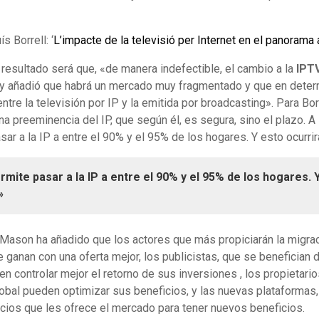
s Borrell: ‘
L’impacte de la televisió per Internet en el panorama
l resultado será que, «de manera indefectible, el cambio a la
IPT
y añadió que habrá un mercado muy fragmentado y que en dete
entre la televisión por IP y la emitida por broadcasting». Para Bor
una preeminencia del IP, que según él, es segura, sino el plazo. A s
ar a la IP a entre el 90% y el 95% de los hogares. Y esto ocurrir
rmite pasar a la IP a entre el 90% y el 95% de los hogares. 
»
 Mason ha añadido que los actores que más propiciarán la migra
ganan con una oferta mejor, los publicistas, que se benefician 
en controlar mejor el retorno de sus inversiones , los propietari
obal pueden optimizar sus beneficios, y las nuevas plataformas
cios que les ofrece el mercado para tener nuevos beneficios.