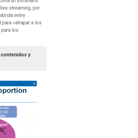
ilita un escenario
ive streaming, por
íbrida entre
 para «atrapar a los
 para los
 contenidos y