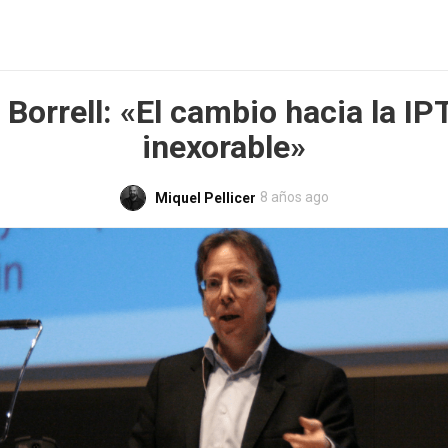
s Borrell: «El cambio hacia la IP
inexorable»
8 años ago
Miquel Pellicer