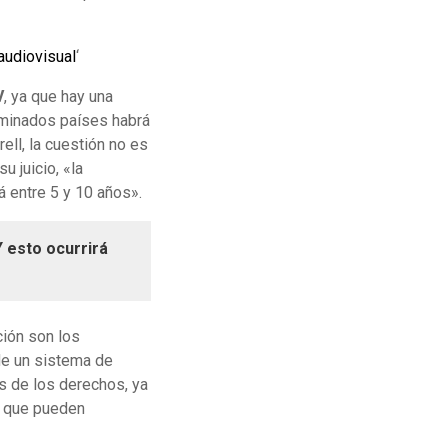
 audiovisual
‘
V
, ya que hay una
rminados países habrá
rell, la cuestión no es
u juicio, «la
á entre 5 y 10 años».
Y esto ocurrirá
ción son los
de un sistema de
os de los derechos, ya
, que pueden