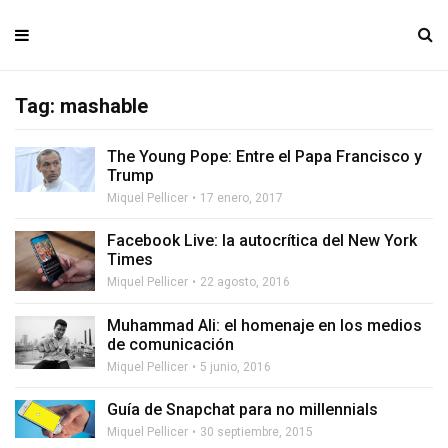
Tag: mashable
The Young Pope: Entre el Papa Francisco y
Trump
Miquel Pellicer
17 enero, 2017
Facebook Live: la autocrítica del New York
Times
Miquel Pellicer
22 agosto, 2016
Muhammad Ali: el homenaje en los medios
de comunicación
Miquel Pellicer
5 junio, 2016
Guía de Snapchat para no millennials
Miquel Pellicer
30 septiembre, 2015