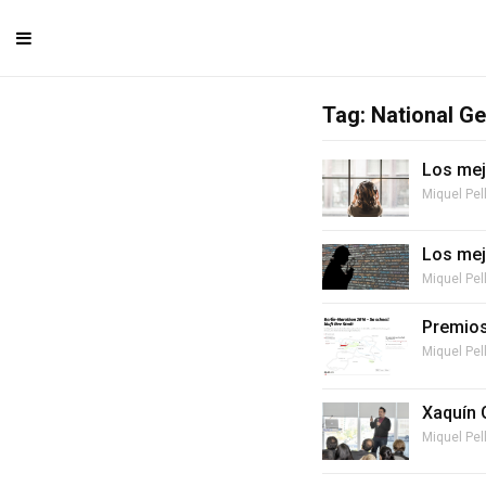
Tag: National G
Los mej
Miquel Pel
Los mej
Miquel Pel
Premios
Miquel Pel
Xaquín G
Miquel Pel