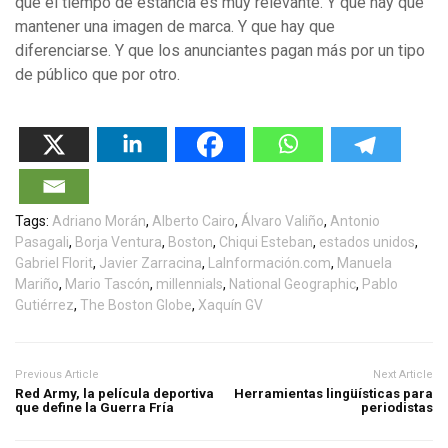
que el tiempo de estancia es muy relevante. Y qué hay que
mantener una imagen de marca. Y que hay que
diferenciarse. Y que los anunciantes pagan más por un tipo
de público que por otro.
Tags:
Adriano Morán
,
Alberto Cairo
,
Álvaro Valiño
,
Antonio
Pasagali
,
Borja Ventura
,
Boston
,
Chiqui Esteban
,
estados unidos
,
Gabriel Florit
,
Javier Zarracina
,
LaInformación.com
,
Manuela
Mariño
,
Mario Tascón
,
millennials
,
National Geographic
,
Pablo
Gutiérrez
,
The Boston Globe
,
Xaquín GV
Previous Article
Next Article
Red Army, la película deportiva
Herramientas lingüísticas para
que define la Guerra Fría
periodistas