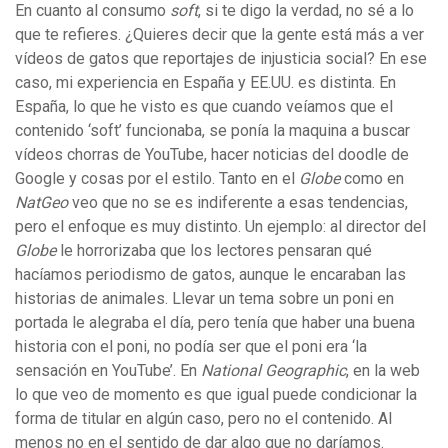
En cuanto al consumo
soft
, si te digo la verdad, no sé a lo
que te refieres. ¿Quieres decir que la gente está más a ver
vídeos de gatos que reportajes de injusticia social? En ese
caso, mi experiencia en España y EE.UU. es distinta. En
España, lo que he visto es que cuando veíamos que el
contenido ‘soft’ funcionaba, se ponía la maquina a buscar
vídeos chorras de YouTube, hacer noticias del doodle de
Google y cosas por el estilo. Tanto en el
Globe
como en
NatGeo
veo que no se es indiferente a esas tendencias,
pero el enfoque es muy distinto. Un ejemplo: al director del
Globe
le horrorizaba que los lectores pensaran qué
hacíamos periodismo de gatos, aunque le encaraban las
historias de animales. Llevar un tema sobre un poni en
portada le alegraba el día, pero tenía que haber una buena
historia con el poni, no podía ser que el poni era ‘la
sensación en YouTube’. En
National Geographic
, en la web
lo que veo de momento es que igual puede condicionar la
forma de titular en algún caso, pero no el contenido. Al
menos no en el sentido de dar algo que no daríamos.