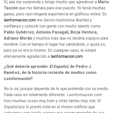
Sí, aún me sorprende y tengo mucho que agradecer a
Mario
Tascón
que me llamara para ese puesto. Yo tenía muchas
ganas, pero casi ninguna experiencia en gráficos online. En
lainformacion.com
me dieron muchísima libertad y
confianza y coincidí con gente con mucho talento como
Pablo Gutiérrez, Antonio Pasagali, Borja Ventura,
Adriano Morán
y muchos más que no tendría espacio para
nombrar. Con el tiempo el lugar fue cambiando, o quizá yo,
pero ya no era lo mismo. En cualquier caso, le estaré
eternamente agradecido a
lainformacion.com
¿Qué debería aprender
El Español
, de Pedro J.
Ramírez, de la historia reciente de medios como
LaInformación
?
No lo sé, porque depende de lo que pretenda con su medio.
Cada caso es totalmente diferente.
Lainformacion.com
hizo muchas cosas muy bien y otras tantas muy mal.
El
Español
por lo pronto está en el mismo edificio que
estuvimos con
lainfo
, espero que sepan aprender de sus