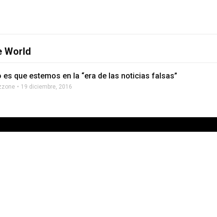
e World
 es que estemos en la “era de las noticias falsas”
zzone
19 diciembre, 2016