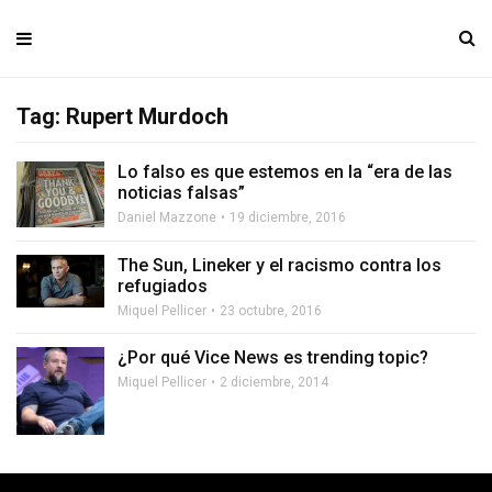
Tag: Rupert Murdoch
Lo falso es que estemos en la “era de las
noticias falsas”
Daniel Mazzone
19 diciembre, 2016
The Sun, Lineker y el racismo contra los
refugiados
Miquel Pellicer
23 octubre, 2016
¿Por qué Vice News es trending topic?
Miquel Pellicer
2 diciembre, 2014