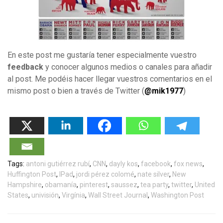
En este post me gustaría tener especialmente vuestro
feedback
y conocer algunos medios o canales para añadir
al post. Me podéis hacer llegar vuestros comentarios en el
mismo post o bien a través de Twitter (
@mik1977
)
Tags:
antoni gutiérrez rubí
,
CNN
,
dayly kos
,
facebook
,
fox news
,
Huffington Post
,
IPad
,
jordi pérez colomé
,
nate silver
,
New
Hampshire
,
obamanía
,
pinterest
,
saussez
,
tea party
,
twitter
,
United
States
,
univisión
,
Virgínia
,
Wall Street Journal
,
Washington Post