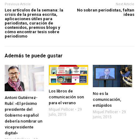
Previous Article
Next Article
Los artículos de la semana: la
No sobran periodistas, faltan
crisis de la prensa escrita,
ideas
aplicaciones útiles para
periodistas, curación de
contenidos, premios blogs y
cómo encontrar tesis sobre
periodismo
Además te puede gustar
Los libros de
No es la
comunicación son
Antoni Gutiérrez-
comunicación,
para el verano
Rubí: «El próximo
estúpidos
presidente del
Miquel Pellicer
29
Miquel Pellicer
29
julio, 2015
Gobierno español
junio, 2015
debería nombrar un
vicepresidente
digital»