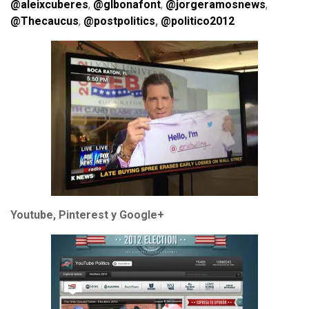
@aleixcuberes
,
@glbonafont
,
@jorgeramosnews
,
@Thecaucus
,
@postpolitics
,
@politico2012
Youtube, Pinterest y Google+