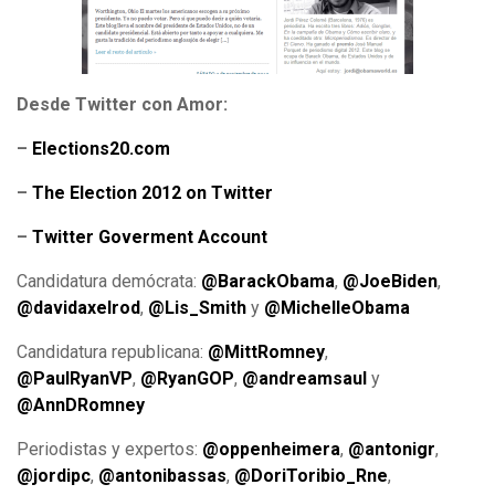
Desde Twitter con Amor:
–
Elections20.com
–
The Election 2012 on Twitter
–
Twitter Goverment Account
Candidatura demócrata:
@BarackObama
,
@JoeBiden
,
@davidaxelrod
,
@Lis_Smith
y
@MichelleObama
Candidatura republicana:
@MittRomney
,
@PaulRyanVP
,
@RyanGOP
,
@andreamsaul
y
@AnnDRomney
Periodistas y expertos:
@oppenheimera
,
@antonigr
,
@jordipc
,
@antonibassas
,
@DoriToribio_Rne
,