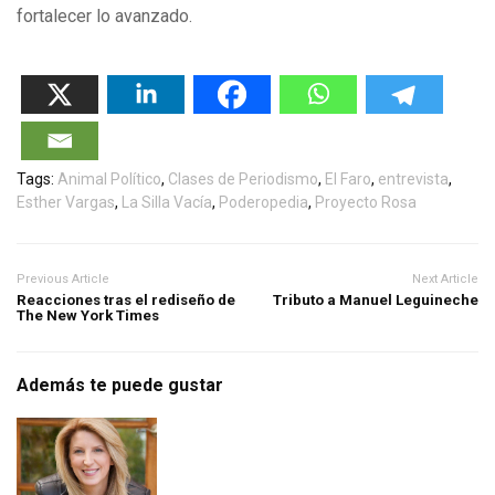
fortalecer lo avanzado.
Tags:
Animal Político
,
Clases de Periodismo
,
El Faro
,
entrevista
,
Esther Vargas
,
La Silla Vacía
,
Poderopedia
,
Proyecto Rosa
Previous Article
Next Article
Reacciones tras el rediseño de
Tributo a Manuel Leguineche
The New York Times
Además te puede gustar