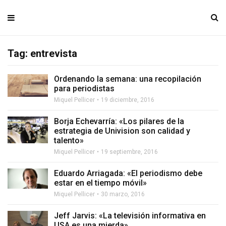
Tag: entrevista
Ordenando la semana: una recopilación
para periodistas
Miquel Pellicer
19 diciembre, 2016
Borja Echevarría: «Los pilares de la
estrategia de Univision son calidad y
talento»
Miquel Pellicer
19 septiembre, 2016
Eduardo Arriagada: «El periodismo debe
estar en el tiempo móvil»
Miquel Pellicer
30 marzo, 2016
Jeff Jarvis: «La televisión informativa en
USA es una mierda»