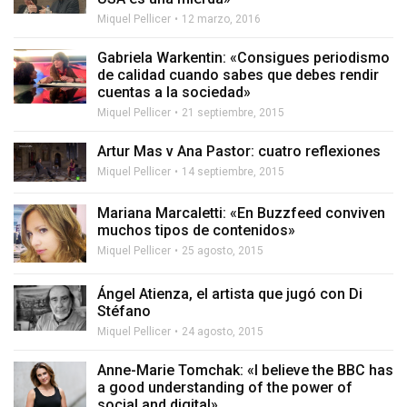
Miquel Pellicer
12 marzo, 2016
Gabriela Warkentin: «Consigues periodismo
de calidad cuando sabes que debes rendir
cuentas a la sociedad»
Miquel Pellicer
21 septiembre, 2015
Artur Mas v Ana Pastor: cuatro reflexiones
Miquel Pellicer
14 septiembre, 2015
Mariana Marcaletti: «En Buzzfeed conviven
muchos tipos de contenidos»
Miquel Pellicer
25 agosto, 2015
Ángel Atienza, el artista que jugó con Di
Stéfano
Miquel Pellicer
24 agosto, 2015
Anne-Marie Tomchak: «I believe the BBC has
a good understanding of the power of
social and digital»