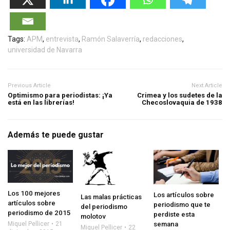
Tags:
APM
,
entrevista
,
Ramón Salaverría
,
redacciones
,
universidad de Navarra
Previous Article
Next Article
Optimismo para periodistas: ¡Ya
Crimea y los sudetes de la
está en las librerías!
Checoslovaquia de 1938
Además te puede gustar
Los 100 mejores
Los artículos sobre
Las malas prácticas
artículos sobre
periodismo que te
del periodismo
periodismo de 2015
perdiste esta
molotov
semana
Miquel Pellicer
21
Miquel Pellicer
22