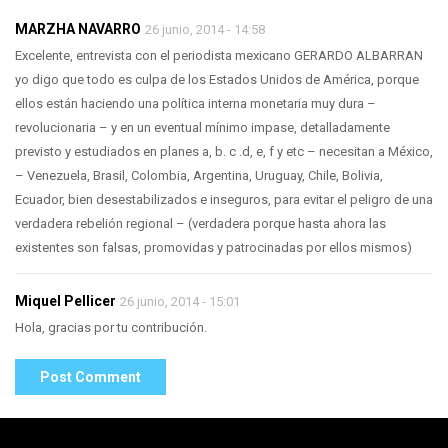
MARZHA NAVARRO
26 junio, 2014 - 14:58
Excelente, entrevista con el periodista mexicano GERARDO ALBARRAN
yo digo que todo es culpa de los Estados Unidos de América, porque
ellos están haciendo una política interna monetaria muy dura –
revolucionaria – y en un eventual mínimo impase, detalladamente
previsto y estudiados en planes a, b. c .d, e, f y etc – necesitan a México,
– Venezuela, Brasil, Colombia, Argentina, Uruguay, Chile, Bolivia,
Ecuador, bien desestabilizados e inseguros, para evitar el peligro de una
verdadera rebelión regional – (verdadera porque hasta ahora las
existentes son falsas, promovidas y patrocinadas por ellos mismos)
Miquel Pellicer
26 junio, 2014 - 15:01
Hola, gracias por tu contribución.
Post Comment