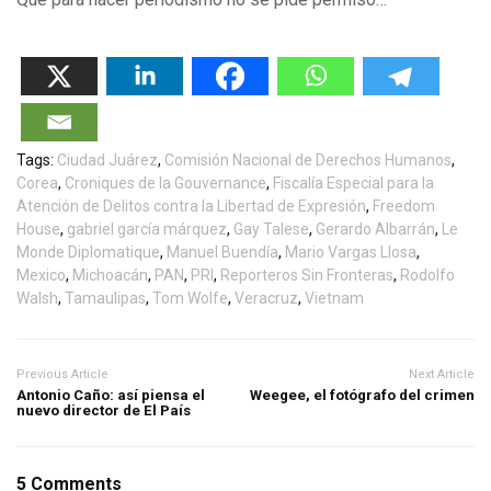
Tags:
Ciudad Juárez
,
Comisión Nacional de Derechos Humanos
,
Corea
,
Croniques de la Gouvernance
,
Fiscalía Especial para la
Atención de Delitos contra la Libertad de Expresión
,
Freedom
House
,
gabriel garcía márquez
,
Gay Talese
,
Gerardo Albarrán
,
Le
Monde Diplomatique
,
Manuel Buendía
,
Mario Vargas Llosa
,
Mexico
,
Michoacán
,
PAN
,
PRI
,
Reporteros Sin Fronteras
,
Rodolfo
Walsh
,
Tamaulipas
,
Tom Wolfe
,
Veracruz
,
Vietnam
Previous Article
Next Article
Antonio Caño: así piensa el
Weegee, el fotógrafo del crimen
nuevo director de El País
5 Comments