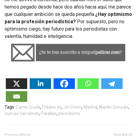
hemos pegado desde hace dos años hacia aquí, me parece
que cualquier ambición se queda pequeña.
¿Hay optimismo
para la profesión periodística?
Por supuesto, pero no
optimismo ciego, hay futuro para los periodistas con
valentía, humildad e inteligencia.
Tags:
Carne Cruda
,
Eldiario.es
,
Jot Down
,
Madrid
,
Marilín Gonzalo
,
nuevas narrativas
,
Parallax
,
periodismo
Previous Article
Next Article