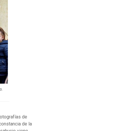
o.
otografías de
constancia de la
esahucio viene