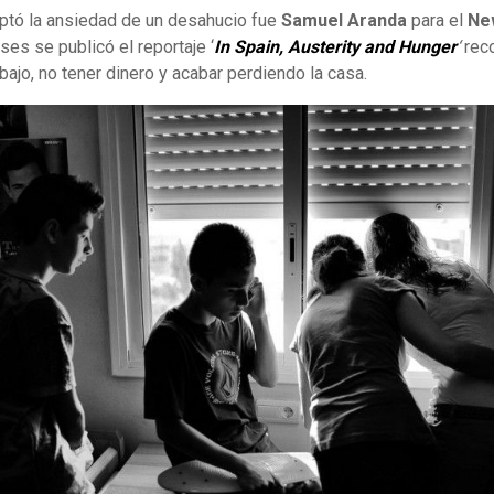
aptó la ansiedad de un desahucio fue
Samuel Aranda
para el
Ne
s se publicó el reportaje ‘
In Spain, Austerity and Hunger
‘
reco
bajo, no tener dinero y acabar perdiendo la casa.