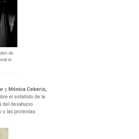
rden de
cial el
ar
y
Mónica Ceberio,
bre el estallido de la
ma del desahucio
 y las protestas