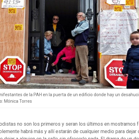
ifestantes de la PAH en la puerta de un edificio donde hay un desahuci
o: Mónica Torres
odistas no son los primeros y seran los últimos en mostrarnos f
emente habrá más y allí estarán de cualquier medio para dejar 
 dejar a alguien en la calle sin ofrecerle nada. El drama de un d