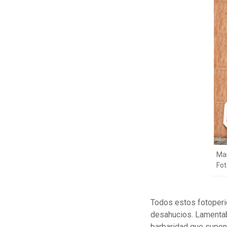
Man
Fot
Todos estos fotoperi
desahucios. Lamentabl
barbaridad que supone