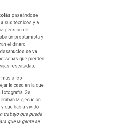
colás
paseándose
 a sus técnicos y a
una pensión de
aba un prestamista y
an el dinero
s desahucios se va
personas que pierden
cajas rescatadas.
 más a los
jar la casa en la que
 fotografía. Se
raban la ejecución
 y que había vivido
n trabajo que puede
para que la gente se