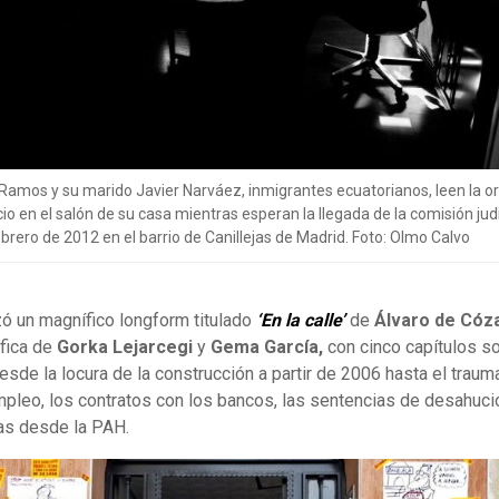
Ramos y su marido Javier Narváez, inmigrantes ecuatorianos, leen la o
o en el salón de su casa mientras esperan la llegada de la comisión judi
brero de 2012 en el barrio de Canillejas de Madrid. Foto: Olmo Calvo
zó un magnífico longform titulado
‘En la calle’
de
Álvaro de Cóz
fica de
Gorka Lejarcegi
y
Gema García,
con cinco capítulos so
desde la locura de la construcción a partir de 2006 hasta el trau
pleo, los contratos con los bancos, las sentencias de desahucio
as desde la PAH.