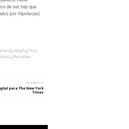
os de ser, hay que
ados por Hipotecas)
drama
,
españa
,
Flors
drazo
,
Mercedes
Next Article
gital para The New York
Times