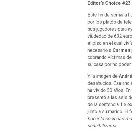
Editor’s Choice #23
Este fin de semana h
por los platós de tel
sus jugadores para a
viudedad de 632 euro
el piso en el cual vi
necesario a
Carmen
cobrando víctimas d
su casa por no poder 
Y la imagen de
André
desahucios. Esa ancia
ha vivido 50 años. En
presentó a las seis 
de la sentencia. Le ex
junto a su marido. El
hacer la sociedad m
sensibilizara».