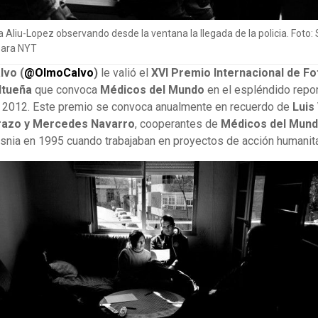
a Aliu-Lopez observando desde la ventana la llegada de la policia. Foto
para NYT
lvo (
@OlmoCalvo
)
le valió el
XVI Premio Internacional de Fo
ltueña
que convoca
Médicos del Mundo
en el espléndido repor
 2012. Este premio se convoca anualmente en recuerdo de
Luis
razo y Mercedes Navarro
, cooperantes de
Médicos del Mun
nia en 1995 cuando trabajaban en proyectos de acción humanita