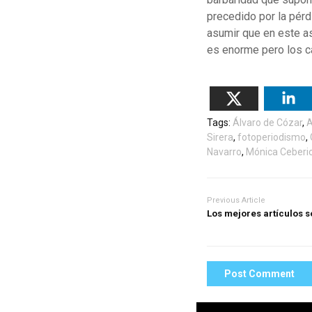
precedido por la pér
asumir que en este as
es enorme pero los c
Tags:
Álvaro de Cózar
,
A
Sirera
,
fotoperiodismo
,
Navarro
,
Mónica Ceberi
Previous Article
Los mejores artículos 
Post Comment