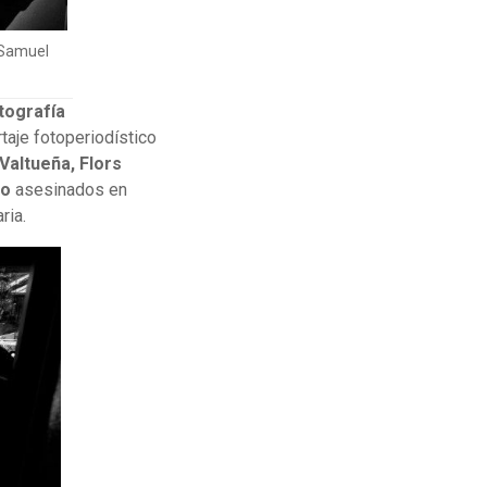
: Samuel
tografía
taje fotoperiodístico
 Valtueña, Flors
do
asesinados en
ria.