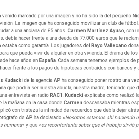
a venido marcado por una imagen y no ha sido la del pequeño
Ni
evisión. La imagen que ha conseguido movilizar un club de fútbol,
yudar a una anciana de 85 años.
Carmen Martínez Ayuso
, con 
s, debía hacer frente a una deuda de 77.000 euros que le reclam
vía estaba como garantía. Los jugadores del
Rayo Vallecano
donar
para que pueda vivir de alquiler en otra vivienda. El drama de lo
esde hace años en
España
. Cada semana tenemos ejemplos de 
hacer frente a los pagos de hipotecas contraídos con bancos y 
s Kudacki
de la agencia
AP
ha conseguido poner rostro una vez
na que podría ser nuestra abuela, nuestra madre, teniendo que de
 una entrevista en radio
RAC1
,
Kudacki
explicaba como realizó la
de la mañana en la casa donde
Carmen
descansaba mientras espe
plicó con tristeza la infinidad de recuerdos que debía dejar atrás
 fotógrafo de
AP
ha declarado «
Nosotros estamos ahi haciendo u
as humana
» y que «
es reconfortante saber que el trabajo sirvió 