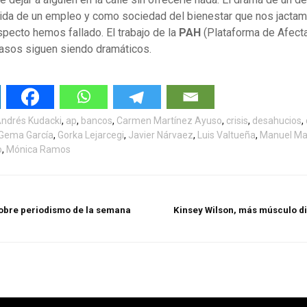
dida de un empleo y como sociedad del bienestar que nos jactam
pecto hemos fallado. El trabajo de la
PAH
(Plataforma de Afect
asos siguen siendo dramáticos.
ndrés Kudacki
,
ap
,
bancos
,
Carmen Martínez Ayuso
,
crisis
,
desahucios
,
Gema García
,
Gorka Lejarcegi
,
Javier Nárvaez
,
Luis Valtueña
,
Manuel Ma
o
,
Mónica Ramos
sobre periodismo de la semana
Kinsey Wilson, más músculo di