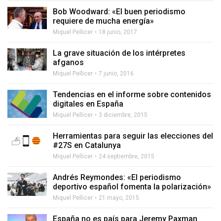
Bob Woodward: «El buen periodismo
requiere de mucha energía»
Miquel Pellicer
18 junio, 2017
La grave situación de los intérpretes
afganos
Miquel Pellicer
7 junio, 2016
Tendencias en el informe sobre contenidos
digitales en España
Miquel Pellicer
3 diciembre, 2015
Herramientas para seguir las elecciones del
#27S en Catalunya
Miquel Pellicer
24 septiembre, 2015
Andrés Reymondes: «El periodismo
deportivo español fomenta la polarización»
Miquel Pellicer
21 mayo, 2015
España no es país para Jeremy Paxman