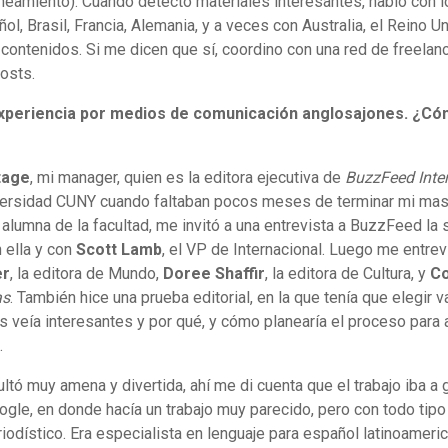
neamiento). Cuando detecto materiales interesantes, hablo con l
ol, Brasil, Francia, Alemania, y a veces con Australia, el Reino Un
 contenidos. Si me dicen que sí, coordino con una red de freelanc
osts.
xperiencia por medios de comunicación anglosajones. ¿Cóm
tage
, mi manager, quien es la editora ejecutiva de
BuzzFeed Inte
ersidad CUNY cuando faltaban pocos meses de terminar mi mas
 alumna de la facultad, me invitó a una entrevista a BuzzFeed la
 ella y con
Scott Lamb
, el VP de Internacional. Luego me entrev
er
, la editora de Mundo,
Doree Shaffir
, la editora de Cultura, y
Co
as
. También hice una prueba editorial, en la que tenía que elegir v
 veía interesantes y por qué, y cómo planearía el proceso para 
.
ltó muy amena y divertida, ahí me di cuenta que el trabajo iba a
ogle, en donde hacía un trabajo muy parecido, pero con todo tipo
iodístico. Era especialista en lenguaje para español latinoameri