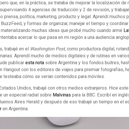
ero que, en la práctica, se trataba de mejorar la localización d
supervisando 4 agencias de traducción y 2 de revisión, y traba
 prensa, política, marketing, producto y legal. Aprendí muchos 
 BuzzFeed, y formas de organizar, manejar el tiempo y coordina
y materializando muchas ideas que probé mucho cuando armé
La
intentaba acercar lo que pasa en mi región a una audiencia anglop
, trabajé en el
Washington Post
, como productora digital, rotan
anas. Aprendí mucho de medios digitales y de rutinas en vario
ude publicar
esta nota
sobre Argentina y los fondos buitres, ha
Hangout con los editores de viajes para premiar fotografías, ha
ue testeaba cómo se verían contenidos para móviles.
stados Unidos, trabajé con otros medios extranjeros. Hice este
je un especial radial sobre
Malvinas
para la BBC. Escribí en ingl
Buenos Aires Herald y después de eso trabajé un tiempo en el 
r
en Argentina.