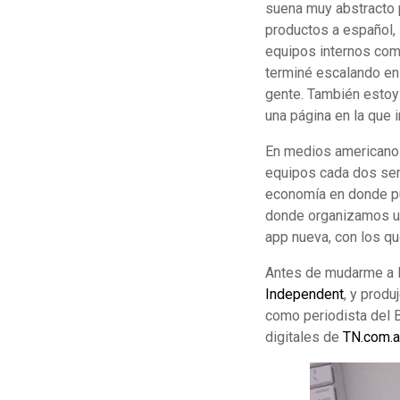
suena muy abstracto p
productos a español, 
equipos internos como
terminé escalando en
gente. También esto
una página en la que 
En medios americanos
equipos cada dos sem
economía en donde p
donde organizamos un 
app nueva, con los q
Antes de mudarme a E
Independent
, y produ
como periodista del 
digitales de
TN.com.a