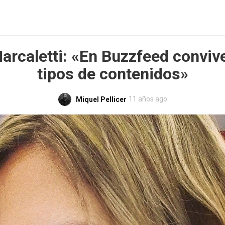
arcaletti: «En Buzzfeed convi
tipos de contenidos»
11 años ago
Miquel Pellicer