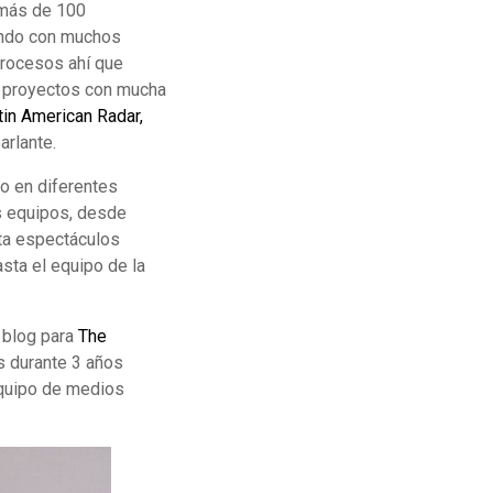
e más de 100
jando con muchos
procesos ahí que
r proyectos con mucha
tin American Radar,
arlante.
do en diferentes
s equipos, desde
sta espectáculos
sta el equipo de la
 blog para
The
és durante 3 años
equipo de medios