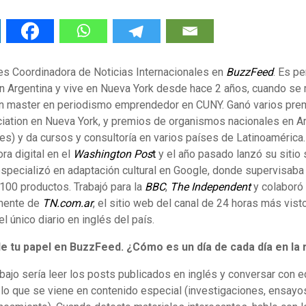
s Coordinadora de Noticias Internacionales en
BuzzFeed
. Es pe
en Argentina y vive en Nueva York desde hace 2 años, cuando se
 un master en periodismo emprendedor en CUNY. Ganó varios prem
iation en Nueva York, y premios de organismos nacionales en Ar
es) y da cursos y consultoría en varios países de Latinoamérica
ra digital en el
Washington Pos
t
y el año pasado lanzó su sitio
especializó en adaptación cultural en Google, donde supervisaba 
100 productos. Trabajó para la
BBC
,
The Independent
y colaboró
anente de
TN.com.ar
, el sitio web del canal de 24 horas más visto
 el único diario en inglés del país.
 tu papel en BuzzFeed. ¿Cómo es un día de cada día en la
rabajo sería leer los posts publicados en inglés y conversar con e
lo que se viene en contenido especial (investigaciones, ensayos