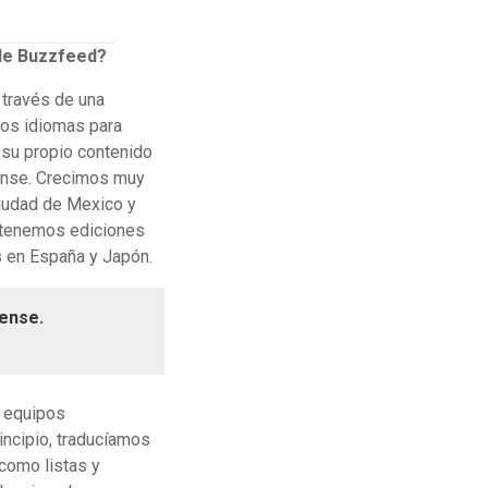
s de Buzzfeed?
través de una
sos idiomas para
n su propio contenido
iense. Crecimos muy
Ciudad de Mexico y
n tenemos ediciones
 en España y Japón.
iense.
s equipos
incipio, traducíamos
como listas y