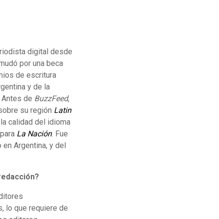
riodista digital desde
 mudó por una beca
ios de escritura
gentina y de la
. Antes de
BuzzFeed
,
 sobre su región
Latin
la calidad del idioma
 para
La Nación
. Fue
 en Argentina, y del
 redacción?
ditores
, lo que requiere de