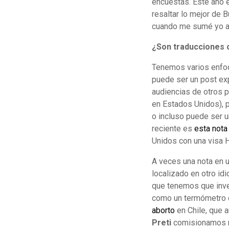
encuestas. Este año
resaltar lo mejor de 
cuando me sumé yo al
¿Son traducciones o
Tenemos varios enfoqu
puede ser un post exp
audiencias de otros p
en Estados Unidos), 
o incluso puede ser 
reciente es
esta nota
Unidos con una visa 
A veces una nota en u
localizado en otro id
que tenemos que inve
como un termómetro de
aborto
en Chile, que a
Preti
comisionamos n