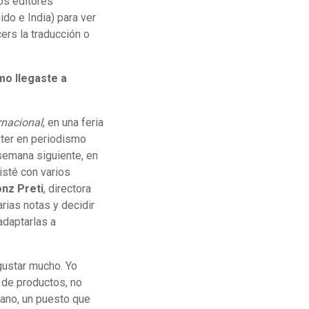
os editores
ido e India) para ver
ers la traducción o
o llegaste a
rnacional
, en una feria
ter en periodismo
 semana siguiente, en
isté con varios
nz Preti
, directora
arias notas y decidir
adaptarlas a
 gustar mucho. Yo
 de productos, no
cano, un puesto que