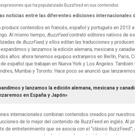
s expresiones que ha popularizado Buzzfeed en sus contenidos
s noticias entre las diferentes ediciones internacionale
roducir contenidos en francés, español y portugués en 2013 a 
ngo. Al mismo tiempo,
BuzzFeed
contrató editores nativos de e
alizadas de
BuzzFeed
, y ellos editan las traducciones y produce
os expandimos y lanzamos la edición alemana, mexicana y canad
 dos años: ahora tenemos equipos extranjeros en Berlín, Paris, 
s de español que trabajan en Nueva York y Los Angeles. Tambié
ondres, Mumbai y Toronto. Hace poco se anunció que lanzaremos
pandimos y lanzamos la edición alemana, mexicana y canad
nzaremos en España y Japón»
ones internacionales combinan contenidos creados por nuestro
ducciones de lo mejor del contenido de BuzzFeed en inglés. Al pr
ts de entretenimiento que se asocia con el “clásico BuzzFeed”, 