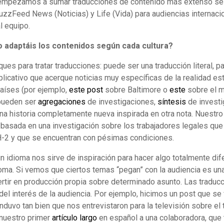
 empezamos a sumar traducciones de contenido más extenso se
BuzzFeed News (Noticias) y Life (Vida) para audiencias internaci
 equipo.
 adaptáis los contenidos según cada cultura?
es para tratar traducciones: puede ser una traducción literal, pa
licativo que acerque noticias muy específicas de la realidad e
aíses (por ejemplo,
este post
sobre Baltimore o
este
sobre el ma
pueden ser
agregaciones
de investigaciones,
síntesis
de investi
una historia completamente nueva inspirada en otra nota. Nuestr
basada en una investigación sobre los trabajadores legales que
H-2 y que se encuentran con pésimas condiciones.
n idioma nos sirve de inspiración para hacer algo totalmente di
ioma. Si vemos que ciertos temas “pegan” con la audiencia es u
rtir en producción propia sobre determinado asunto. Las traducc
l interés de la audiencia. Por ejemplo, hicimos un post que se 
nduvo tan bien que nos entrevistaron para la televisión sobre el
uestro primer
artículo largo
en español a una colaboradora, que