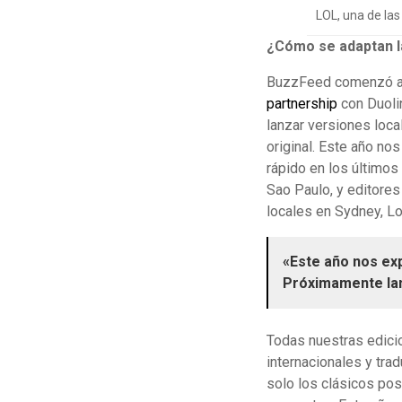
LOL, una de la
¿Cómo se adaptan la
BuzzFeed comenzó a p
partnership
con Duoli
lanzar versiones loc
original. Este año n
rápido en los últimos
Sao Paulo, y editore
locales en Sydney, L
«Este año nos ex
Próximamente la
Todas nuestras edici
internacionales y tra
solo los clásicos pos