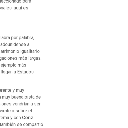
leccionado para
onales, aquí es
labra por palabra,
stadounidense a
trimonio igualitario
gaciones más largas,
o ejemplo más
 llegan a Estados
ferente y muy
na muy buena pista de
iones vendrían a ser
viralizó
sobre el
 tema y con
Conz
 también se compartió