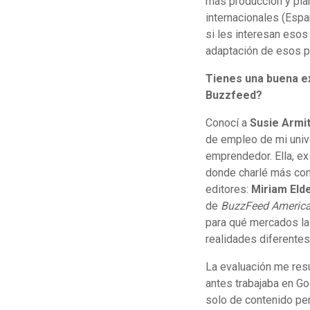
más producción y pla
internacionales (Españ
si les interesan esos
adaptación de esos p
Tienes una buena e
Buzzfeed?
Conocí a
Susie Armi
de empleo de mi univ
emprendedor. Ella, ex
donde charlé más con
editores:
Miriam Eld
de
BuzzFeed Americ
para qué mercados las
realidades diferentes
La evaluación me resu
antes trabajaba en Go
solo de contenido per