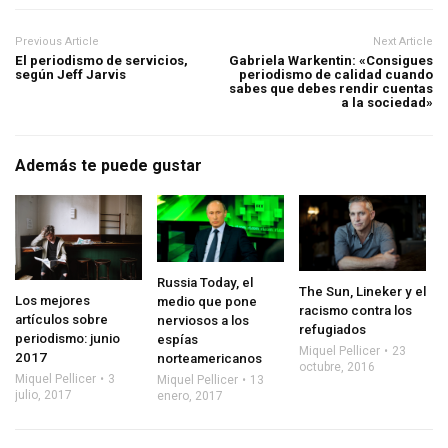
Previous Article
Next Article
El periodismo de servicios,
Gabriela Warkentin: «Consigues
según Jeff Jarvis
periodismo de calidad cuando
sabes que debes rendir cuentas
a la sociedad»
Además te puede gustar
Russia Today, el
The Sun, Lineker y el
Los mejores
medio que pone
racismo contra los
artículos sobre
nerviosos a los
refugiados
periodismo: junio
espías
Miquel Pellicer
23
2017
norteamericanos
octubre, 2016
Miquel Pellicer
3
Miquel Pellicer
13
julio, 2017
enero, 2017