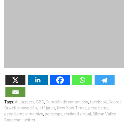
Tags:
Al Jazeera
,
BBC
,
Curación de contenidos
,
facebook
,
George
Orwell
,
innovación
,
jeff jarvis
,
New York Times
,
periodismo
,
periodismo inmersivo
,
periscope
,
realidad virtual
,
Silicon Valley
,
Snapchat
,
twitter