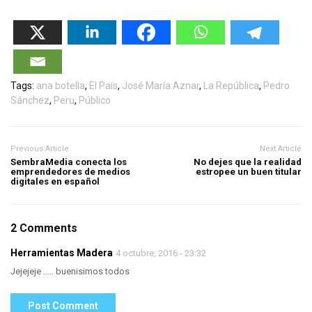
Tags:
ana botella
,
El País
,
José María Aznar
,
La República
,
Pedro
Sánchez
,
Peru
,
Público
Previous Article
Next Article
SembraMedia conecta los
No dejes que la realidad
emprendedores de medios
estropee un buen titular
digitales en español
2 Comments
Herramientas Madera
4 octubre, 2016 - 23:32
Jejejeje ….. buenisimos todos
Post Comment