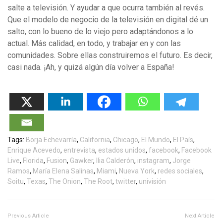
salte a televisión. Y ayudar a que ocurra también al revés.
Que el modelo de negocio de la televisión en digital dé un
salto, con lo bueno de lo viejo pero adaptándonos a lo
actual. Más calidad, en todo, y trabajar en y con las
comunidades. Sobre ellas construiremos el futuro. Es decir,
casi nada. ¡Ah, y quizá algún día volver a España!
Tags:
Borja Echevarría
,
California
,
Chicago
,
El Mundo
,
El País
,
Enrique Acevedo
,
entrevista
,
estados unidos
,
facebook
,
Facebook
Live
,
Florida
,
Fusion
,
Gawker
,
Ilia Calderón
,
instagram
,
Jorge
Ramos
,
María Elena Salinas
,
Miami
,
Nueva York
,
redes sociales
,
Soitu
,
Texas
,
The Onion
,
The Root
,
twitter
,
univisión
Previous Article
Next Article