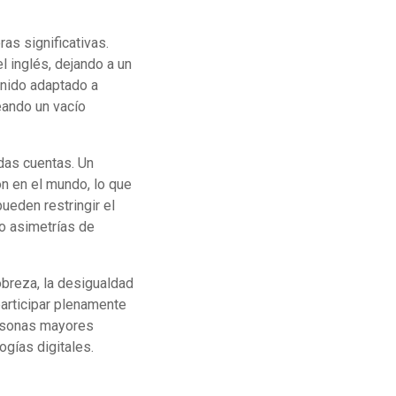
as significativas.
l inglés, dejando a un
enido adaptado a
eando un vacío
das cuentas. Un
n en el mundo, lo que
ueden restringir el
o asimetrías de
breza, la desigualdad
participar plenamente
ersonas mayores
ogías digitales.