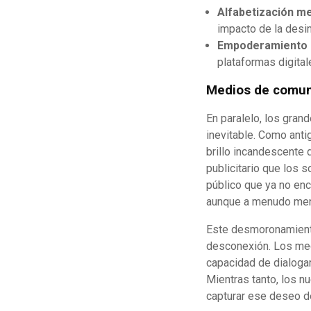
Alfabetización me
impacto de la desi
Empoderamiento 
plataformas digital
Medios de comuni
En paralelo, los gran
inevitable. Como antig
brillo incandescente 
publicitario que los 
público que ya no enc
aunque a menudo men
Este desmoronamiento
desconexión. Los medi
capacidad de dialogar
Mientras tanto, los n
capturar ese deseo de