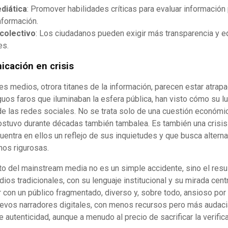
diática
: Promover habilidades críticas para evaluar información
nformación.
colectivo
: Los ciudadanos pueden exigir más transparencia y e
es.
cación en crisis
des medios, otrora titanes de la información, parecen estar atra
uos faros que iluminaban la esfera pública, han visto cómo su luz
de las redes sociales. No se trata solo de una cuestión económi
sostuvo durante décadas también tambalea. Es también una crisis
uentra en ellos un reflejo de sus inquietudes y que busca altern
os rigurosas.
 del mainstream media no es un simple accidente, sino el resu
os tradicionales, con su lenguaje institucional y su mirada centr
 con un público fragmentado, diverso y, sobre todo, ansioso por
uevos narradores digitales, con menos recursos pero más audaci
 autenticidad, aunque a menudo al precio de sacrificar la verific