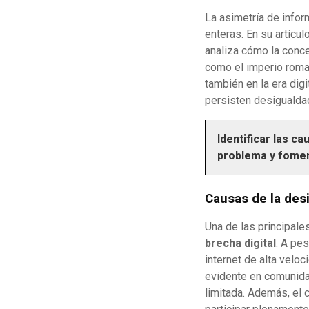
La asimetría de infor
enteras. En su artículo
analiza cómo la conc
como el imperio roma
también en la era dig
persisten desigualdad
Identificar las c
problema y fomen
Causas de la des
Una de las principale
brecha digital
. A pe
internet de alta velo
evidente en comunidad
limitada. Además, el 