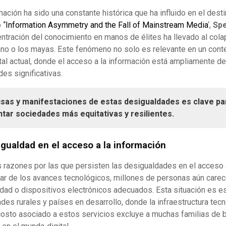
mación ha sido una constante histórica que ha influido en el desti
 ‘
‘Information Asymmetry and the Fall of Mainstream Media
‘,
Spe
entración del conocimiento en manos de élites ha llevado al co
no o los mayas. Este fenómeno no solo es relevante en un contex
ital actual, donde el acceso a la información está ampliamente d
es significativas.
ausas y manifestaciones de estas desigualdades es clave pa
tar sociedades más equitativas y resilientes.
igualdad en el acceso a la información
s razones por las que persisten las desigualdades en el acceso a
sar de los avances tecnológicos, millones de personas aún care
cidad o dispositivos electrónicos adecuados. Esta situación es 
es rurales y países en desarrollo, donde la infraestructura tec
costo asociado a estos servicios excluye a muchas familias de 