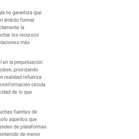
gía no garantiza que
el ámbito formal
ectamente la
echar los recursos
blaciones más
 en la perpetuación
ciben, priorizando
n realidad refuerza
esinformación circula
cidad de lo que
Muchas fuentes de
solo aquellos que
penden de plataformas
 contenido de menor