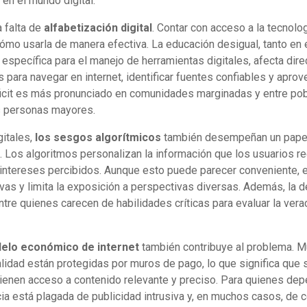
 en el mundo digital.
a falta de
alfabetización digital
. Contar con acceso a la tecnolo
mo usarla de manera efectiva. La educación desigual, tanto en 
específica para el manejo de herramientas digitales, afecta dir
 para navegar en internet, identificar fuentes confiables y aprov
ficit es más pronunciado en comunidades marginadas y entre po
s personas mayores.
gitales,
los sesgos algorítmicos
también desempeñan un papel
 Los algoritmos personalizan la información que los usuarios re
intereses percibidos. Aunque esto puede parecer conveniente, e
ivas y limita la exposición a perspectivas diversas. Además, la d
ntre quienes carecen de habilidades críticas para evaluar la vera
elo económico de internet
también contribuye al problema. 
alidad están protegidas por muros de pago, lo que significa que 
tienen acceso a contenido relevante y preciso. Para quienes de
ncia está plagada de publicidad intrusiva y, en muchos casos, de