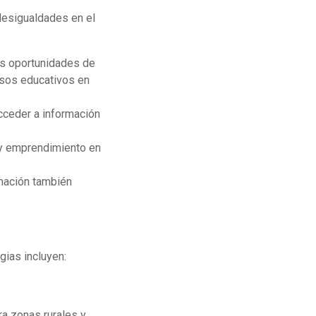
 desigualdades en el
las oportunidades de
sos educativos en
cceder a información
 y emprendimiento en
mación también
gias incluyen:
ra zonas rurales y