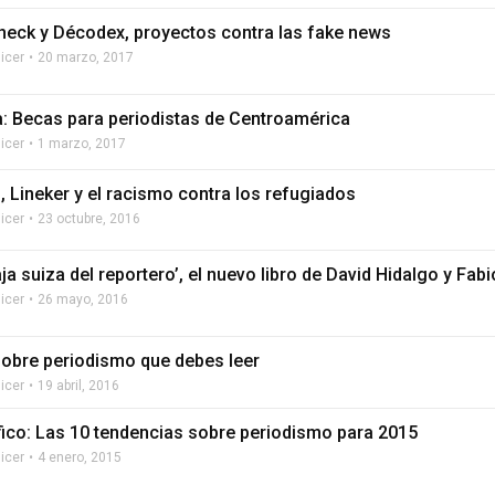
eck y Décodex, proyectos contra las fake news
licer
20 marzo, 2017
a: Becas para periodistas de Centroamérica
licer
1 marzo, 2017
, Lineker y el racismo contra los refugiados
licer
23 octubre, 2016
ja suiza del reportero’, el nuevo libro de David Hidalgo y Fab
licer
26 mayo, 2016
sobre periodismo que debes leer
licer
19 abril, 2016
fico: Las 10 tendencias sobre periodismo para 2015
licer
4 enero, 2015