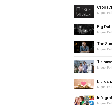
CrossCh
Miquel Pel
Big Dat
Miquel Pel
The Sun
Miquel Pel
‘La nava
Miquel Pel
Libros 
Miquel Pel
Infográ
Miquel Pel