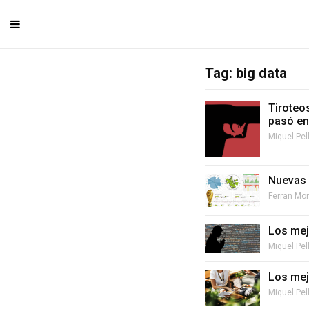
Tag: big data
Tiroteo
pasó en
Miquel Pel
Nuevas 
Ferran Mo
Los mej
Miquel Pel
Los mej
Miquel Pel