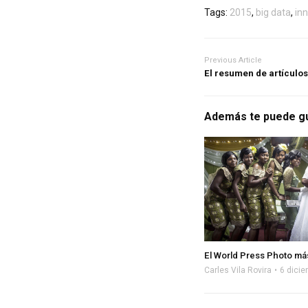
Tags:
2015
,
big data
,
in
Previous Article
El resumen de artículo
Además te puede g
El World Press Photo más
Carles Vila Rovira
6 dicie