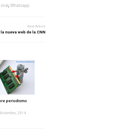
,
viral
,
Whatsapp
Next Article
s la nueva web de la CNN
bre periodismo
diciembre, 2014