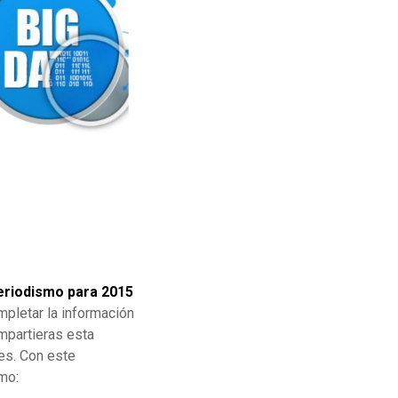
eriodismo para 2015
pletar la información
mpartieras esta
es. Con este
smo: