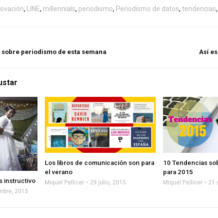
novación
,
LINE
,
millennials
,
periodismo
,
Periodismo de datos
,
tendencias
s sobre periodismo de esta semana
Así e
ustar
Los libros de comunicación son para
10 Tendencias so
el verano
para 2015
 instructivo
Miquel Pellicer
29 julio, 2015
Miquel Pellicer
21 
mbre, 2015